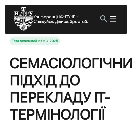
Конференції ІФНТУНГ -
Спілкуйся. Ділися. Зростай.
Тези доповідей МКМС-2025
СЕМАСІОЛОГІЧН
ПІДХІД ДО
ПЕРЕКЛАДУ IT-
ТЕРМІНОЛОГІЇ