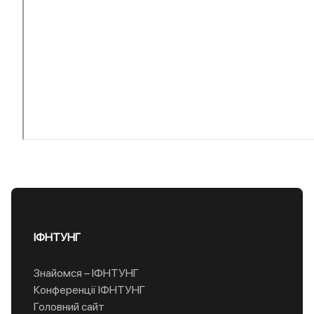
ІФНТУНГ
Знайомся – ІФНТУНГ
Конференції ІФНТУНГ
Головний сайт