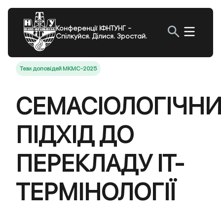
Конференції ІФНТУНГ -
Спілкуйся. Ділися. Зростай.
Тези доповідей МКМС-2025
СЕМАСІОЛОГІЧН
ПІДХІД ДО
ПЕРЕКЛАДУ IT-
ТЕРМІНОЛОГІЇ