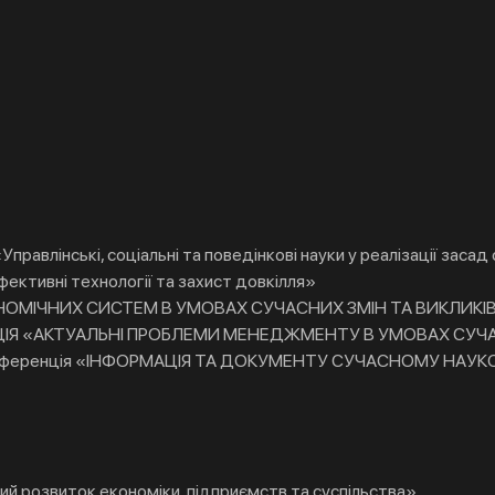
равлінські, соціальні та поведінкові науки у реалізації заса
фективні технології та захист довкілля»
ОМІЧНИХ СИСТЕМ В УМОВАХ СУЧАСНИХ ЗМІН ТА ВИКЛИКІ
ЦІЯ «АКТУАЛЬНІ ПРОБЛЕМИ МЕНЕДЖМЕНТУ В УМОВАХ СУЧ
на конференція «ІНФОРМАЦІЯ ТА ДОКУМЕНТУ СУЧАСНОМУ НА
ий розвиток економіки, підприємств та суспільства»