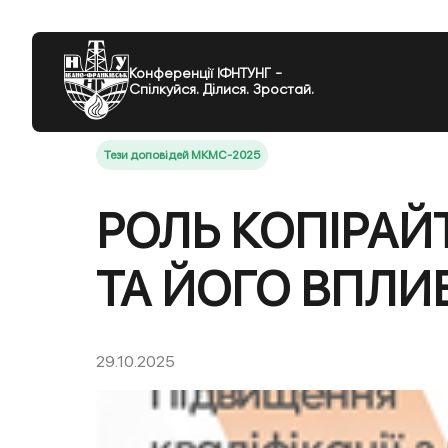
Конференції ІФНТУНГ -
Спілкуйся. Ділися. Зростай.
Тези доповідей МКМС-2025
РОЛЬ КОПІРАЙ
ТА ЙОГО ВПЛИ
29.10.2025