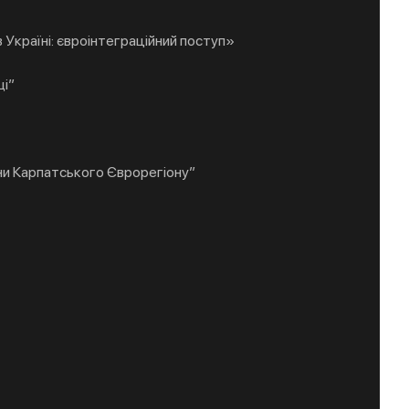
 Україні: євроінтеграційний поступ»
щі”
ни Карпатського Єврорегіону”